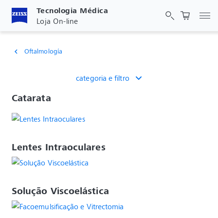
Tecnologia Médica
Alt
Loja On-line
Oftalmología
chevron_left
categoria e filtro
Catarata
Lentes Intraoculares
Solução Viscoelástica