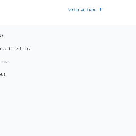
Voltar ao topo
arrow_upward
SS
ina de notícias
reira
out