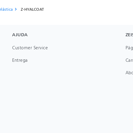
lástica
Z-HYALCOAT
chevron_right
AJUDA
ZEI
Customer Service
Pág
Entrega
Car
Ab