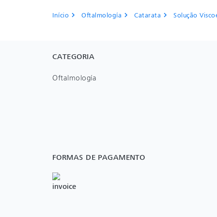
Início
Oftalmología
Catarata
Solução Viscoe
chevron_right
chevron_right
chevron_right
CATEGORIA
Oftalmología
FORMAS DE PAGAMENTO