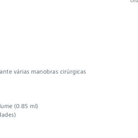
cir
ante várias manobras cirúrgicas ​
ume (0.85 ml)​
dades)