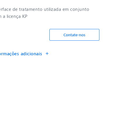
erface de tratamento utilizada em conjunto
 a licença KP
Contate-nos
ormações adicionais
add