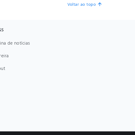
Voltar ao topo
arrow_upward
SS
ina de notícias
reira
out