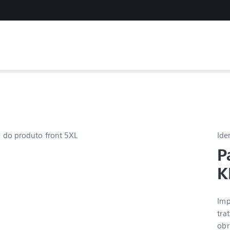
Ide
P
K
Imp
tra
obr