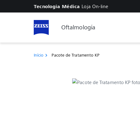
Loja On-line
Tecnologia Médica
Oftalmología
Início
Pacote de Tratamento KP
chevron_right