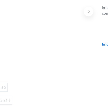
Int
com
Inf