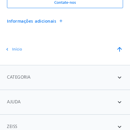
Contate-nos
Informações adicionais
add
arrow_upward
Início
chevron_left
CATEGORIA
expand_more
AJUDA
expand_more
ZEISS
expand_more