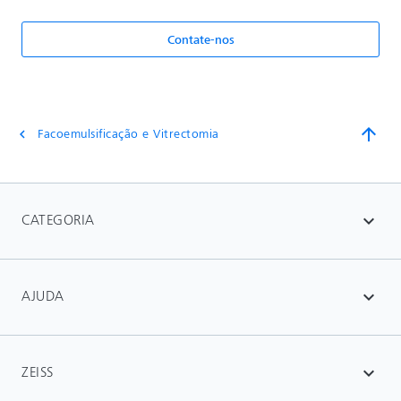
Contate-nos
arrow_upward
Facoemulsificação e Vitrectomia
chevron_left
CATEGORIA
expand_more
AJUDA
expand_more
ZEISS
expand_more