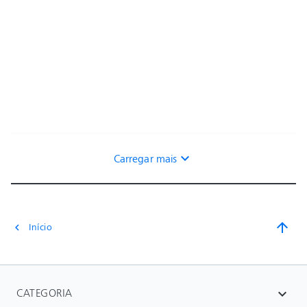
expand_more
Carregar mais
arrow_upward
Início
chevron_left
CATEGORIA
expand_more