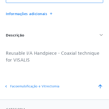
Informações adicionais
add
Descrição
Reusable I/A Handpiece - Coaxial technique
for VISALIS
arrow_upward
Facoemulsificação e Vitrectomia
chevron_left